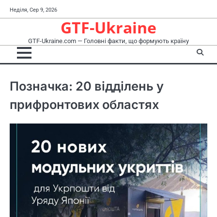
Перейти
Неділя, Сер 9, 2026
до
GTF-Ukraine
вмісту
GTF-Ukraine.com — Головні факти, що формують країну
Позначка:
20 відділень у
прифронтових областях