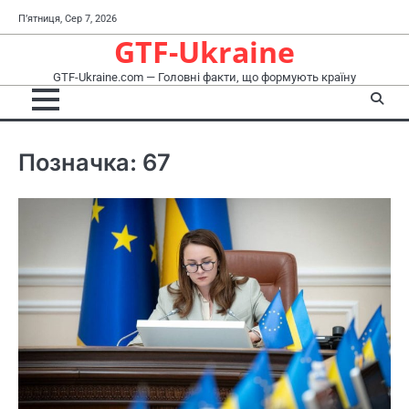
Перейти
П’ятниця, Сер 7, 2026
до
GTF-Ukraine
вмісту
GTF-Ukraine.com — Головні факти, що формують країну
Позначка:
67