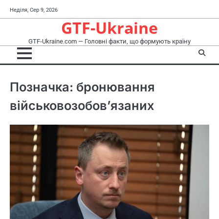
Перейти
Неділя, Сер 9, 2026
до
GTF-Ukraine
вмісту
GTF-Ukraine.com — Головні факти, що формують країну
Позначка:
бронювання
військовозобов’язаних