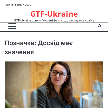
Перейти
П’ятниця, Сер 7, 2026
до
GTF-Ukraine
вмісту
GTF-Ukraine.com — Головні факти, що формують країну
Позначка:
Досвід має
значення