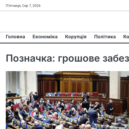
Перейти
П’ятниця, Сер 7, 2026
до
вмісту
Головна
Економіка
Корупція
Політика
Ко
Позначка:
грошове забез