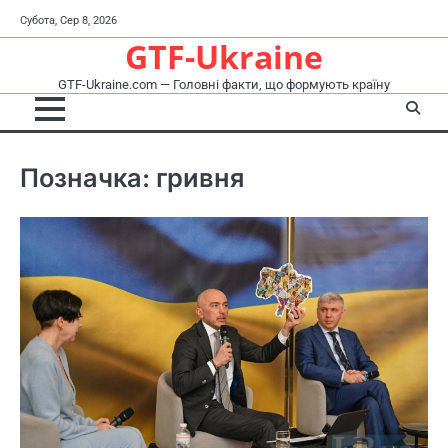
Перейти
Субота, Сер 8, 2026
до
GTF-Ukraine
вмісту
GTF-Ukraine.com — Головні факти, що формують країну
Позначка:
гривня