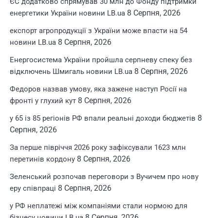
ЄС додатково спрямував 30 млн до Фонду підтримки
8 Серпня, 2026
енергетики України новини LB.ua
експорт агропродукції з України може впасти на 54
8 Серпня, 2026
новини LB.ua
Енергосистема України пройшла серпневу спеку без
8 Серпня, 2026
відключень Шмигаль новини LB.ua
Федоров назвав умову, яка зажене наступ Росії на
8 Серпня, 2026
фронті у глухий кут
8
у 65 із 85 регіонів РФ впали реальні доходи бюджетів
Серпня, 2026
За перше півріччя 2026 року зафіксували 1623 млн
8 Серпня, 2026
перетинів кордону
Зеленський розпочав переговори з Вучичем про нову
8 Серпня, 2026
еру співпраці
у РФ неплатежі між компаніями стали нормою для
8 Серпня, 2026
бізнесу новини LB.ua