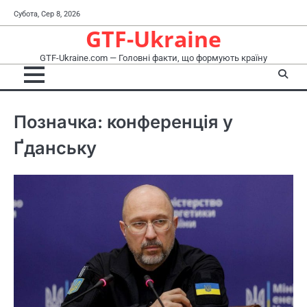
Перейти
Субота, Сер 8, 2026
до
GTF-Ukraine
вмісту
GTF-Ukraine.com — Головні факти, що формують країну
Позначка:
конференція у
Ґданську