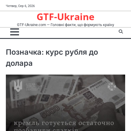
Перейти
Четвер, Сер 6, 2026
до
GTF-Ukraine
вмісту
GTF-Ukraine.com — Головні факти, що формують країну
Позначка:
курс рубля до
долара