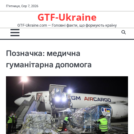
Перейти
П’ятниця, Сер 7, 2026
до
GTF-Ukraine
вмісту
GTF-Ukraine.com — Головні факти, що формують країну
Позначка:
медична
гуманітарна допомога