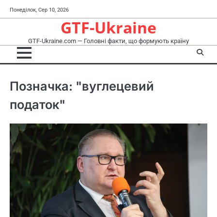
Перейти
Понеділок, Сер 10, 2026
до
GTF-Ukraine
вмісту
GTF-Ukraine.com — Головні факти, що формують країну
Позначка:
"вуглецевий
податок"