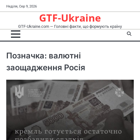
Перейти
Неділя, Сер 9, 2026
до
GTF-Ukraine
вмісту
GTF-Ukraine.com — Головні факти, що формують країну
Позначка:
валютні
заощадження Росія