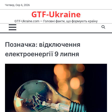
Перейти
Четвер, Сер 6, 2026
до
GTF-Ukraine
вмісту
GTF-Ukraine.com — Головні факти, що формують країну
Позначка:
відключення
електроенергії 9 липня