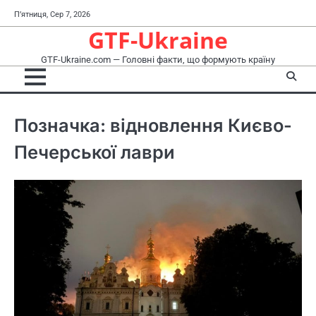
Перейти
П’ятниця, Сер 7, 2026
до
GTF-Ukraine
вмісту
GTF-Ukraine.com — Головні факти, що формують країну
Позначка:
відновлення Києво-
Печерської лаври