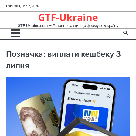
Перейти
П’ятниця, Сер 7, 2026
до
GTF-Ukraine
вмісту
GTF-Ukraine.com — Головні факти, що формують країну
Позначка:
виплати кешбеку 3
липня