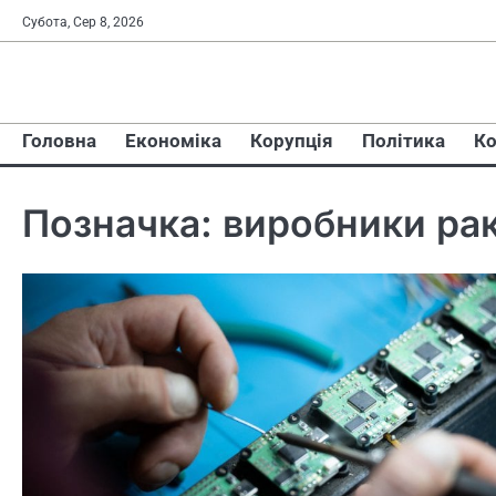
Перейти
Субота, Сер 8, 2026
до
вмісту
Головна
Економіка
Корупція
Політика
Ко
Позначка:
виробники ра