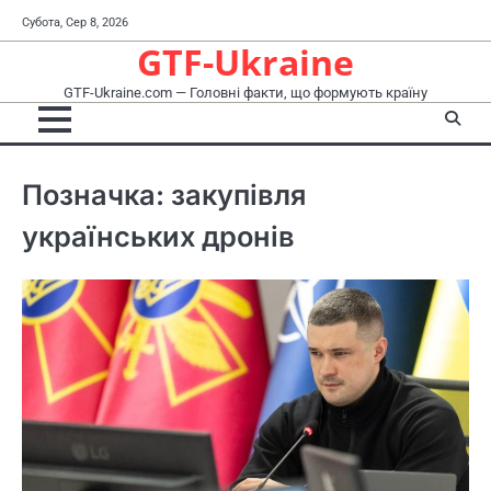
Перейти
Субота, Сер 8, 2026
до
GTF-Ukraine
вмісту
GTF-Ukraine.com — Головні факти, що формують країну
Позначка:
закупівля
українських дронів