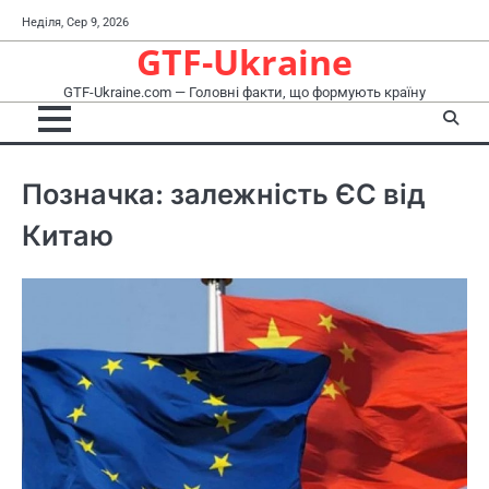
Перейти
Неділя, Сер 9, 2026
до
GTF-Ukraine
вмісту
GTF-Ukraine.com — Головні факти, що формують країну
Позначка:
залежність ЄС від
Китаю