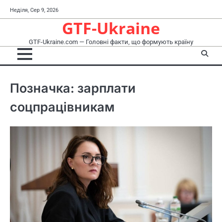
Перейти
Неділя, Сер 9, 2026
до
GTF-Ukraine
вмісту
GTF-Ukraine.com — Головні факти, що формують країну
Позначка:
зарплати
соцпрацівникам