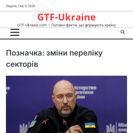
Перейти
Неділя, Сер 9, 2026
до
GTF-Ukraine
вмісту
GTF-Ukraine.com — Головні факти, що формують країну
Позначка:
зміни переліку
секторів