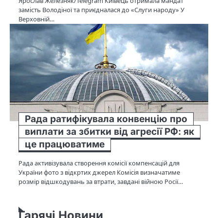
Ярослав Железняк/Telegram Київець отримала мандат
замість Володіної та приєдналася до «Слуги народу» У
Верховній…
Рада ратифікувала конвенцію про
виплати за збитки від агресії РФ: як
це працюватиме
Рада активізувала створення комісії компенсацій для
України фото з відкртих джерел Комісія визначатиме
розмір відшкодувань за втрати, завдані війною Росії…
Гарячі Новини