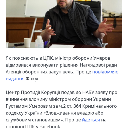
Як пояснюють в ЦПК, міністр оборони Умєров
відмовився виконувати рішення Наглядової ради
Агенції оборонних закупівель. Про це
повідомляє
видання
Фокус.
Центр Протидії Корупції подав до НАБУ заяву про
вчинення злочину міністром оборони України
Рустемом Умєровим за ч.2 ст. 364 Кримінального
кодексу України «Зловживання владою або
службовим становищем». Про це
йдеться
на
сторінці ЦПК у Facebook.