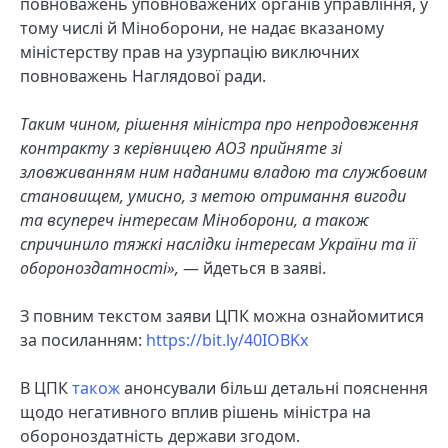
повноважень уповноважених органів управління, у
тому числі й Міноборони, не надає вказаному
міністерству прав на узурпацію виключних
повноважень Наглядової ради.
Таким чином, рішення міністра про непродовження
контракту з керівницею АОЗ прийняте зі
зловживанням ним наданими владою та службовим
становищем, умисно, з метою отримання вигоди
та всупереч інтересам Міноборони, а також
спричинило тяжкі наслідки інтересам України та її
обороноздатності»,
— йдеться в заяві.
З повним текстом заяви ЦПК можна ознайомитися
за посиланням:
https://bit.ly/40IOBKx
В ЦПК
також
анонсували більш детальні пояснення
щодо негативного вплив рішень міністра на
обороноздатність держави згодом.