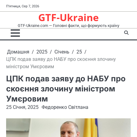
Перейти
П’ятниця, Сер 7, 2026
до
GTF-Ukraine
вмісту
GTF-Ukraine.com — Головні факти, що формують країну
Домашня
2025
Січень
25
ЦПК подав заяву до НАБУ про скоєння злочину
міністром Умєровим
ЦПК подав заяву до НАБУ про
скоєння злочину міністром
Умєровим
25 Січня, 2025
Федоренко Світлана