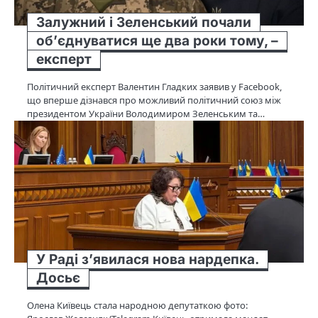
Залужний і Зеленський почали
об’єднуватися ще два роки тому, –
експерт
Політичний експерт Валентин Гладких заявив у Facebook,
що вперше дізнався про можливий політичний союз між
президентом України Володимиром Зеленським та…
У Раді зʼявилася нова нардепка.
Досьє
Олена Київець стала народною депутаткою фото: