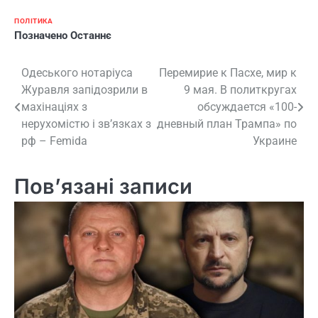
ПОЛІТИКА
Позначено
Останнє
Навігація
Одеського нотаріуса
Перемирие к Пасхе, мир к
Журавля запідозрили в
9 мая. В политкругах
записів
махінаціях з
обсуждается «100-
нерухомістю і зв’язках з
дневный план Трампа» по
рф – Femida
Украине
Пов’язані записи