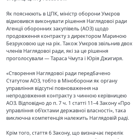
Як пояснюють в ЦПК, міністр оборони Умєров
відмовився виконувати рішення Наглядової ради
Агенції оборонних закупівель (АОЗ) щодо
продовження контракту з директором Мариною
Безруковою ще на рік. Також Умєров звільнив двох
членів Наглядової ради, які за це рішення
проголосували — Тараса Чмута і Юрія Джигиря.
«Створення Наглядової ради передбачено
Статутом АОЗ, тобто в Міноборони як органу
управління відсутні повноваження на
непродовження контракту з чинною керівницею
АОЗ. Відповідно до п. 7 ч. 1 статті 11–4 Закону «Про
управління об’єктами державної власності», така
виключна компетенція належить Наглядовій раді.
Крім того, стаття 6 Закону, що визначає перелік