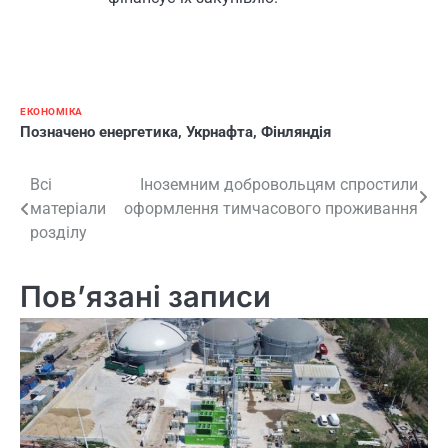
ЕКОНОМІКА
Позначено
енергетика
,
Укрнафта
,
Фінляндія
Навігація
Всі
Іноземним добровольцям спростили
матеріали
оформлення тимчасового проживання
записів
розділу
Пов’язані записи