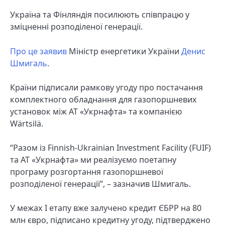
Україна та Фінляндія посилюють співпрацю у
зміцненні розподіленої генерації.
Про це заявив
Міністр енергетики України
Денис
Шмигаль
.
Країни підписали рамкову угоду про постачання
комплектного обладнання для газопоршневих
установок між АТ «Укрнафта» та компанією
Wärtsilä.
“Разом із Finnish-Ukrainian Investment Facility (FUIF)
та АТ «Укрнафта» ми реалізуємо поетапну
програму розгортання газопоршневої
розподіленої генерації”, – зазначив Шмигаль.
У межах І етапу вже залучено кредит ЄБРР на 80
млн євро, підписано кредитну угоду, підтверджено