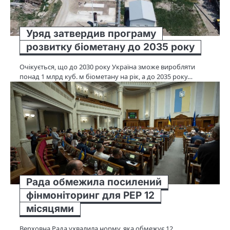
Уряд затвердив програму
розвитку біометану до 2035 року
Очікується, що до 2030 року Україна зможе виробляти
понад 1 млрд куб. м біометану на рік, а до 2035 року…
Рада обмежила посилений
фінмоніторинг для PEP 12
місяцями
Верховна Рада ухвалила норму, яка обмежує 12