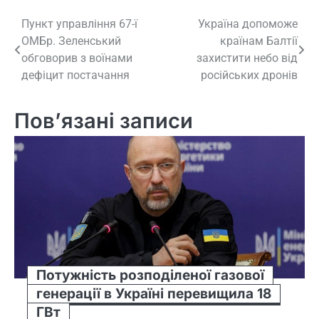
Навігація
Пункт управління 67-ї
Україна допоможе
ОМБр. Зеленський
країнам Балтії
записів
обговорив з воїнами
захистити небо від
дефіцит постачання
російських дронів
Пов’язані записи
Потужність розподіленої газової
генерації в Україні перевищила 18
ГВт