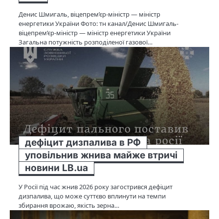
Денис Шмигаль, віцепрем’єр-міністр — міністр
енергетики України Фото: тн канал/Денис Шмигаль-
віцепрем’єр-міністр — міністр енергетики України
Загальна потужність розподіленої газової…
дефіцит дизпалива в РФ
уповільнив жнива майже втричі
новини LB.ua
У Росії під час жнив 2026 року загострився дефіцит
дизпалива, що може суттєво вплинути на темпи
збирання врожаю, якість зерна…