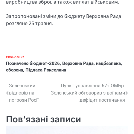
виробництва зброї, а також виплат військовим.
Запропоновані зміни до бюджету Верховна Рада
розгляне 25 травня.
ЕКОНОМІКА
Позначено
бюджет-2026
,
Верховна Рада
,
нацбезпека
,
оборона
,
Підласа Роксолана
Навігація
Зеленський
Пункт управління 67-ї ОМБр.
відповів на
Зеленський обговорив з воїнами
записів
погрози Росії
дефіцит постачання
Пов’язані записи