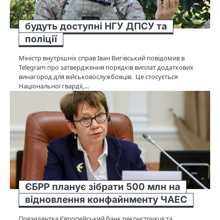
будуть доступні НГУ ДПСУ та
поліції
Міністр внутрішніх справ Іван Вигівський повідомив в
Telegram про затвердження порядків виплат додаткових
винагород для військовослужбовців. Це стосується
Національної гвардії,…
ЄБРР планує зібрати 500 млн на
відновлення конфайнменту ЧАЕС
Президентка Європейський банк реконструкції та