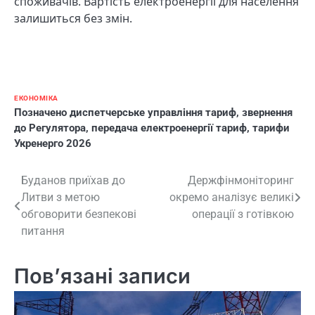
споживачів. Вартість електроенергії для населення
залишиться без змін.
ЕКОНОМІКА
Позначено
диспетчерське управління тариф
,
звернення
до Регулятора
,
передача електроенергії тариф
,
тарифи
Укренерго 2026
Навігація
Буданов приїхав до
Держфінмоніторинг
Литви з метою
окремо аналізує великі
записів
обговорити безпекові
операції з готівкою
питання
Пов’язані записи