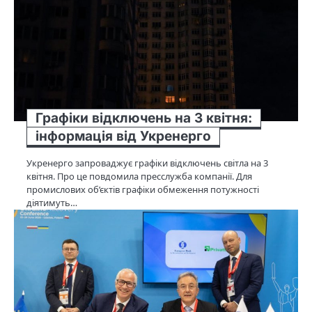
Графіки відключень на 3 квітня:
інформація від Укренерго
Укренерго запроваджує графіки відключень світла на 3
квітня. Про це повдомила пресслужба компанії. Для
промислових об’єктів графіки обмеження потужності
діятимуть…