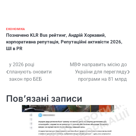
ЕКОНОМІКА
Позначено
KLR Bus рейтинг
,
Андрій Хоркавий
,
корпоративна репутація
,
Репутаційні активісти 2026
,
ШІ в PR
Навігація
у 2026 році
МВФ направить місію до
планують оновити
України для перегляду
записів
закон про БЕБ
програми на 81 млрд
Пов’язані записи