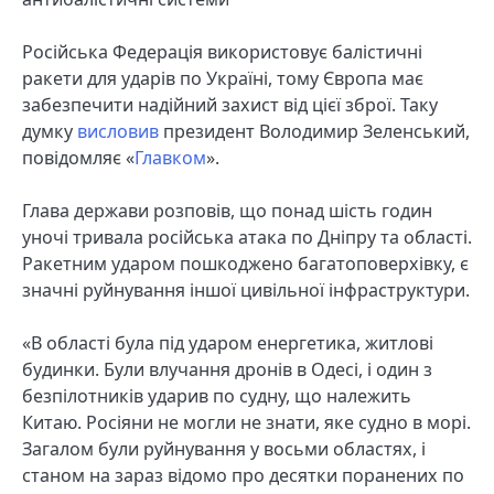
Російська Федерація використовує балістичні
ракети для ударів по Україні, тому Європа має
забезпечити надійний захист від цієї зброї. Таку
думку
висловив
президент Володимир Зеленський,
повідомляє «
Главком
».
Глава держави розповів, що понад шість годин
уночі тривала російська атака по Дніпру та області.
Ракетним ударом пошкоджено багатоповерхівку, є
значні руйнування іншої цивільної інфраструктури.
«В області була під ударом енергетика, житлові
будинки. Були влучання дронів в Одесі, і один з
безпілотників ударив по судну, що належить
Китаю. Росіяни не могли не знати, яке судно в морі.
Загалом були руйнування у восьми областях, і
станом на зараз відомо про десятки поранених по