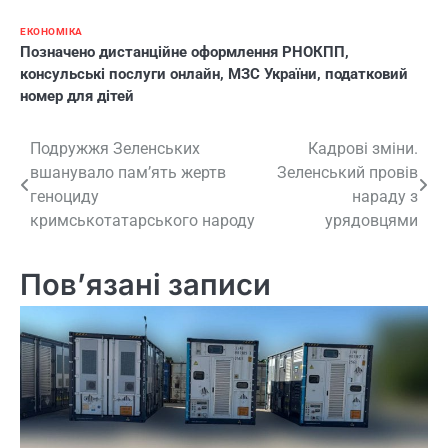
ЕКОНОМІКА
Позначено
дистанційне оформлення РНОКПП
,
консульські послуги онлайн
,
МЗС України
,
податковий
номер для дітей
Навігація
Подружжя Зеленських
Кадрові зміни.
вшанувало пам’ять жертв
Зеленський провів
записів
геноциду
нараду з
кримськотатарського народу
урядовцями
Пов’язані записи