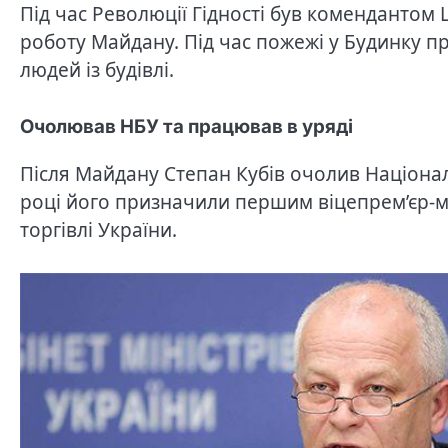
Під час Революції Гідності був комендантом
роботу Майдану. Під час пожежі у Будинку п
людей із будівлі.
Очолював НБУ та працював в уряді
Після Майдану Степан Кубів очолив Націонал
році його призначили першим віцепрем’єр-мі
торгівлі України.