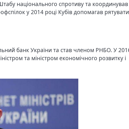
 Штабу національного спротиву та координував
рофспілок у 2014 році Кубів допомагав рятувати
ьний банк України та став членом РНБО. У 201
ністром та міністром економічного розвитку і