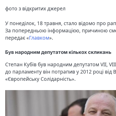
фото з відкритих джерел
У понеділок, 18 травня, стало відомо про ра
За попередньою інформацією, причиною смер
передає «
Главком
».
Був народним депутатом кількох скликань
Степан Кубів був народним депутатом VII, VII
до парламенту він потрапив у 2012 році від 
«Європейську Солідарність».