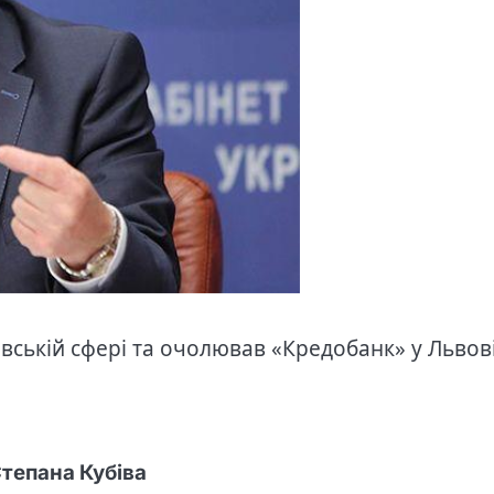
івській сфері та очолював «Кредобанк» у Львові
Степана Кубіва