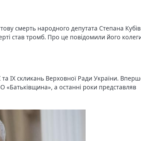
птову смерть народного депутата Степана Кубів
ті став тромб. Про це повідомили його колеги
I та IX скликань Верховної Ради України. Вперш
ВО «Батьківщина», а останні роки представляв