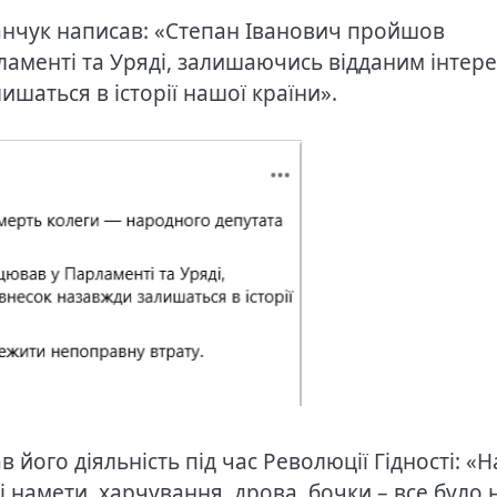
анчук написав: «Степан Іванович пройшов
аменті та Уряді, залишаючись відданим інтер
ишаться в історії нашої країни».
ого діяльність під час Революції Гідності: «Н
і намети, харчування, дрова, бочки – все було 