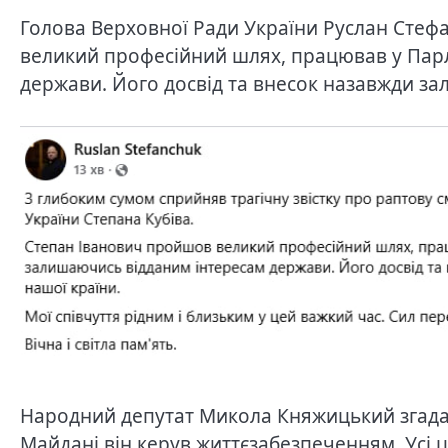
Голова Верховної Ради України Руслан Стеф
великий професійний шлях, працював у Парл
держави. Його досвід та внесок назавжди зал
Народний депутат Микола Княжицький згадав й
Майдані він керув життєзабезпеченням. Усі ц