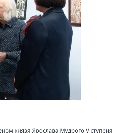
еном князя Ярослава Мудрого V ступеня