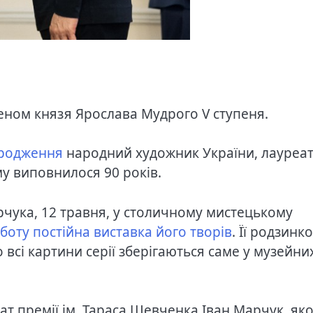
еном князя Ярослава Мудрого V ступеня.
ародження
народний художник України, лауреа
му виповнилося 90 років.
чука, 12 травня, у столичному мистецькому
оту постійна виставка його творів
. Її родзинк
 всі картини серії зберігаються саме у музейни
ат премії ім. Тараса Шевченка Іван Марчук, як