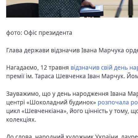
фото: Офіс президента
Глава держави відзначив Івана Марчука орд
Нагадаємо, 12 травня
відзначив свій день н
премії ім. Тараса Шевченка Іван Марчук. Йо
Зауважимо, що у день народження Івана Мар
центрі «Шоколадний будинок»
розпочала роб
цикл «Шевченкіана», його цінність у тому, що
колекціях.
До слова, народний художник України, лауре