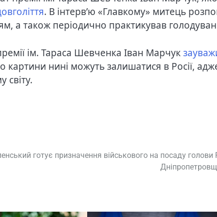
довголіття
. В інтерв’ю «Главкому» митець розпо
м, а також періодично практикував голодуван
премії ім. Тараса Шевченка Іван Марчук
зауваж
го картини нині можуть залишатися в Росії, адж
 світу.
ленський готує призначення військового на посаду голови
Дніпропетровщ