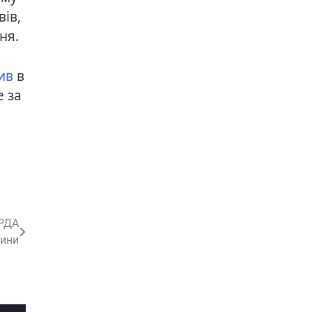
вів,
ня.
ив
в
е за
 РДА
ини