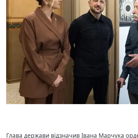
Глава держави відзначив Івана Марчука орд