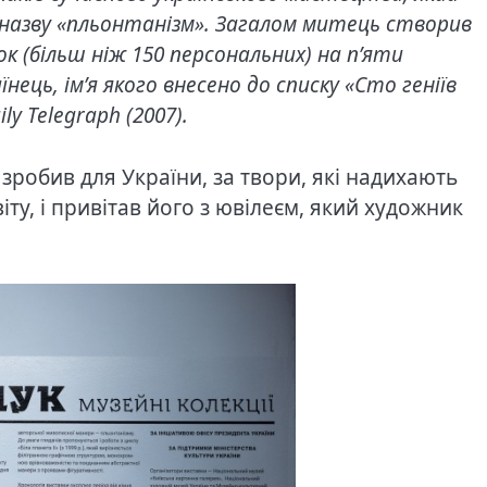
є назву «пльонтанізм». Загалом митець створив
ок (більш ніж 150 персональних) на п’яти
нець, ім’я якого внесено до списку «Сто геніїв
y Telegraph (2007).
зробив для України, за твори, які надихають
іту, і привітав його з ювілеєм, який художник