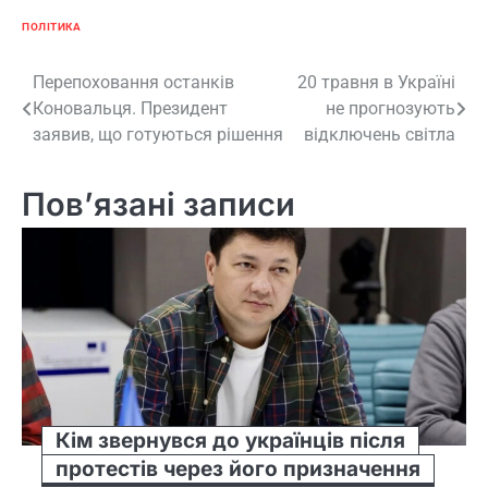
ПОЛІТИКА
Навігація
Перепоховання останків
20 травня в Україні
Коновальця. Президент
не прогнозують
записів
заявив, що готуються рішення
відключень світла
Пов’язані записи
Кім звернувся до українців після
протестів через його призначення