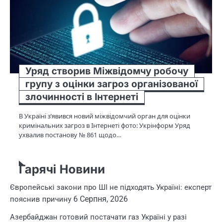
Уряд створив Міжвідомчу робочу
групу з оцінки загроз організованої
злочинності в Інтернеті
В Україні з’явився новий міжвідомчий орган для оцінки
кримінальних загроз в Інтернеті фото: Укрінформ Уряд
ухвалив постанову № 861 щодо…
Гарячі Новини
Європейські закони про ШІ не підходять Україні: експерт
6 Серпня, 2026
пояснив причину
Азербайджан готовий постачати газ Україні у разі