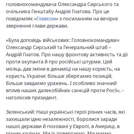
головнокомандувача Олександра Сирського та
очільника Генштабу Андрія Гнатова. Про це
повідомляє «
Главком
» з посиланням на вечірнє
звернення глави держави.
«Була доповідь військових: Головнокомандувач
Олександр Сирський та Генеральний штаб –
Андрій Гнатов. Про нашу фронтову активність та дії
проти окупанта й про російські штурми. Цей
місяць дав зміни в динаміці на нашу користь, на
користь України: більше зберігаємо позицій,
більше завдаємо уражень. І особливо значний
вплив наших далекобійних санкцій проти Росії», –
наголосив президент.
Зеленський: Наші українські герої різних часів, які
захищали ідею незалежності, боролися заради
нашої держави й поховані у Європі, в Америці, в
різних країнах. Ми їх повертаємо. Ми маємо