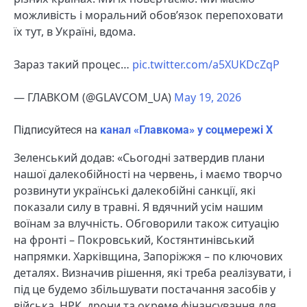
можливість і моральний обов’язок перепоховати
їх тут, в Україні, вдома.
Зараз такий процес…
pic.twitter.com/a5XUKDcZqP
— ГЛАВКОМ (@GLAVCOM_UA)
May 19, 2026
Підписуйтеся на
канал «Главкома» у соцмережі Х
Зеленський додав: «Сьогодні затвердив плани
нашої далекобійності на червень, і маємо творчо
розвинути українські далекобійні санкції, які
показали силу в травні. Я вдячний усім нашим
воїнам за влучність. Обговорили також ситуацію
на фронті – Покровський, Костянтинівський
напрямки. Харківщина, Запоріжжя – по ключових
деталях. Визначив рішення, які треба реалізувати, і
під це будемо збільшувати постачання засобів у
війська. НРК, дрони та окреме фінансування для