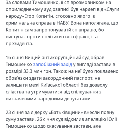
За словами Тимошенко, її співрозмовником на
оприлюдненому аудіозаписі був нардеп від «Слуги
народу» Ігор Копитін, стосовно якого є
кримінальна справа в НАБУ. Вона наполягала, що
Копитін сам запропонував їй співпрацю, бо
виступає проти політики своєї фракції та
президента.
16 січня Вищий антикорупційний суд обрав
Тимошенко
запобіжний захід
у вигляді застави в
розмірі 33,3 млн грн. Також на неї було покладено
обов’язки здати закордонний паспорт, не
залишати межі Київської області без дозволу
слідства та утримуватися від спілкування з
визначеними народними депутатами.
23 січня за лідерку «Батьківщини» внесли повну
суму застави. 26 січня суд відхилив апеляцію Юлії
Тимошенко щодо скасування застави, але