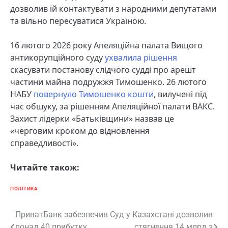
дозволив їй контактувати з народними депутатами
та вільно пересуватися Україною.
16 лютого 2026 року Апеляційна палата Вищого
антикорупційного суду
ухвалила рішення
скасувати постанову слідчого судді про арешт
частини майна подружжя Тимошенко. 26 лютого
НАБУ
повернуло Тимошенко кошти
, вилучені під
час обшуку, за рішенням Апеляційної палати ВАКС.
Захист лідерки «Батьківщини» назвав це
«черговим кроком до відновлення
справедливості».
Читайте також:
ПОЛІТИКА
Навігація
ПриватБанк забезпечив
Суд у Казахстані дозволив
понад 40 прибутку
стягнення 14 млрд з