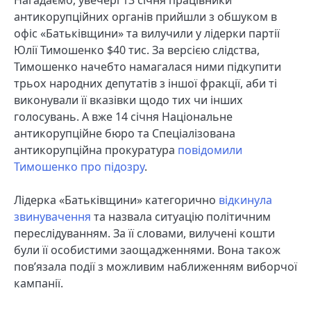
Нагадаємо, увечері 13 січня працівники
антикорупційних органів прийшли з обшуком в
офіс «Батьківщини» та вилучили у лідерки партії
Юлії Тимошенко $40 тиc. За версією слідства,
Тимошенко начебто намагалася ними підкупити
трьох народних депутатів з іншої фракції, аби ті
виконували її вказівки щодо тих чи інших
голосувань. А вже 14 січня Національне
антикорупційне бюро та Спеціалізована
антикорупційна прокуратура
повідомили
Тимошенко про підозру
.
Лідерка «Батьківщини» категорично
відкинула
звинувачення
та назвала ситуацію політичним
переслідуванням. За її словами, вилучені кошти
були її особистими заощадженнями. Вона також
пов’язала події з можливим наближенням виборчої
кампанії.