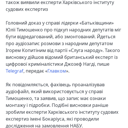
також виявили експерти Харківського інституту
судових експертиз
Головний доказ у справі лідерки «Батьківщини»
Юлії Тимошенко про підкуп народних депутатів міг
бути відредагований, або змонтований. Йдеться
про аудіозапис розмови з народним депутатом
Ігорем Копитіним від партії «Слуга народу». Такого
висновку дійшов відомий британський експерт із
цифрової криміналістики Джозеф Нагді, пише
Telegraf
, передає «
Главком
».
Як повідомляється, фахівець проаналізував
аудіофайл, який використовується у справі
Тимошенко, та заявив, що запис має ознаки
монтажу і підробки. Подібні висновки раніше
зробили експерти Харківського інституту судових
експертиз імені Бокаріуса, які проводили
дослідження на замовлення НАБУ.