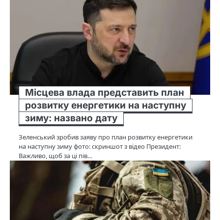
Місцева влада представить план
розвитку енергетики на наступну
зиму: названо дату
Зеленський зробив заяву про план розвитку енергетики
на наступну зиму фото: скриншот з відео Президент:
Важливо, щоб за ці пів…