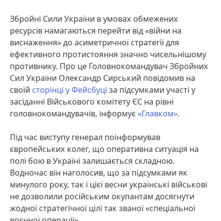
Збройні Сили України в умовах обмежених
ресурсів намагаються перейти від «війни на
виснаження» до асиметричної стратегії для
ефективного протистояння значно чисельнішому
противнику. Про це Головнокомандувач Збройних
Сил України Олександр Сирський повідомив на
своїй
сторінці у Фейсбуці
за підсумками участі у
засіданні Військового комітету ЄС на рівні
головнокомандувачів, інформує
«Главком»
.
Під час виступу генерал поінформував
європейських колег, що оперативна ситуація на
полі бою в Україні залишається складною.
Водночас він наголосив, що за підсумками як
минулого року, так і цієї весни українські військові
не дозволили російським окупантам досягнути
жодної стратегічної цілі так званої «спеціальної
воєнної операції».