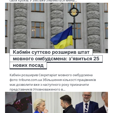
своїх кроків. У ЗМІ вже з’являються імена…
Кабмін суттєво розширив штат
мовного омбудсмена: з’явиться 25
нових посад
Кабмін розширив Секретаріат мовного омбудсмена
фото: tribune.com.ua Збільшення кількості працівників
має дозволити вже з наступного року призначити
представників Уповноваженого в…