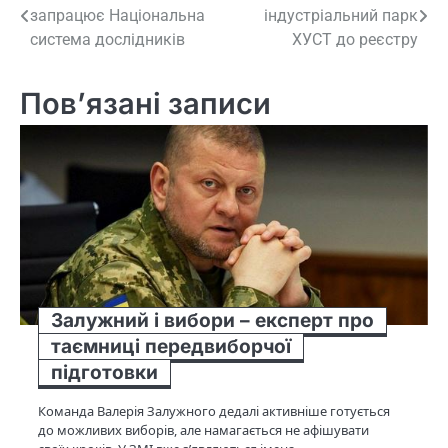
запрацює Національна
індустріальний парк
записів
система дослідників
ХУСТ до реєстру
Пов’язані записи
Залужний і вибори – експерт про
таємниці передвиборчої
підготовки
Команда Валерія Залужного дедалі активніше готується
до можливих виборів, але намагається не афішувати