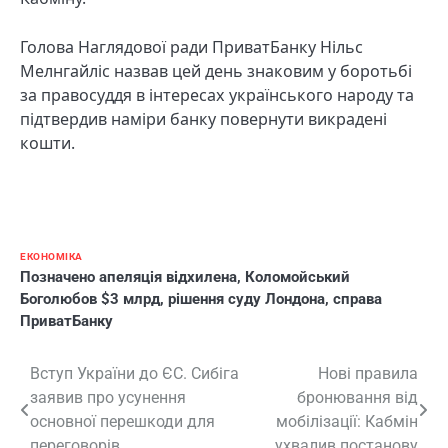
Голова Наглядової ради ПриватБанку Нільс
Мелнгайліс назвав цей день знаковим у боротьбі
за правосуддя в інтересах українського народу та
підтвердив наміри банку повернути викрадені
кошти.
ЕКОНОМІКА
Позначено
апеляція відхилена
,
Коломойський
Боголюбов $3 млрд
,
рішення суду Лондона
,
справа
ПриватБанку
Навігація
Вступ України до ЄС. Сибіга
Нові правила
заявив про усунення
бронювання від
записів
основної перешкоди для
мобілізації: Кабмін
переговорів
ухвалив постанову