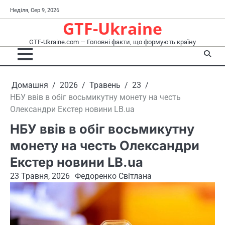
Перейти
Неділя, Сер 9, 2026
до
GTF-Ukraine
вмісту
GTF-Ukraine.com — Головні факти, що формують країну
Домашня
2026
Травень
23
НБУ ввів в обіг восьмикутну монету на честь
Олександри Екстер новини LB.ua
НБУ ввів в обіг восьмикутну
монету на честь Олександри
Екстер новини LB.ua
23 Травня, 2026
Федоренко Світлана