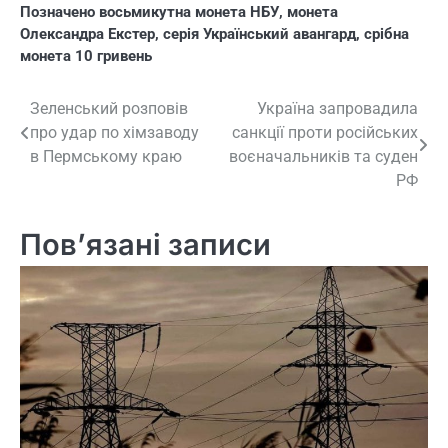
Позначено
восьмикутна монета НБУ
,
монета
Олександра Екстер
,
серія Український авангард
,
срібна
монета 10 гривень
Навігація
Зеленський розповів
Україна запровадила
про удар по хімзаводу
санкції проти російських
записів
в Пермському краю
воєначальників та суден
РФ
Пов’язані записи