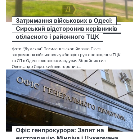
Затримання військових в Одесі:
Сирський відсторонив керівників
обласного і районного ТЦК
фото: “Думская” Посилання скопійовано Після
затримання військовослужбовців груп оповіщення ТЦК
та СП в Одесі головнокомандувач Збройних сил
Олександр Сирський відсторонив…
Офіс генпрокурора: Запит на
екстрадицію Міндіча і Цукермана