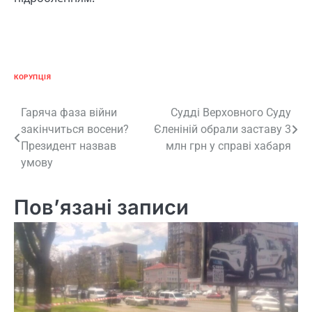
КОРУПЦІЯ
Навігація
Гаряча фаза війни
Судді Верховного Суду
закінчиться восени?
Єленіній обрали заставу 3
записів
Президент назвав
млн грн у справі хабаря
умову
Пов’язані записи