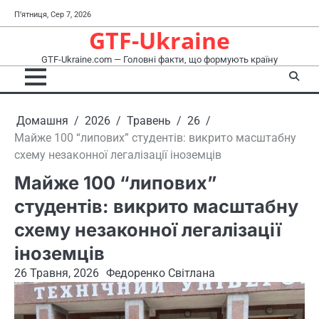
Перейти
П’ятниця, Сер 7, 2026
до
GTF-Ukraine
вмісту
GTF-Ukraine.com — Головні факти, що формують країну
Домашня
2026
Травень
26
Майже 100 “липових” студентів: викрито масштабну
схему незаконної легалізації іноземців
Майже 100 “липових”
студентів: викрито масштабну
схему незаконної легалізації
іноземців
26 Травня, 2026
Федоренко Світлана