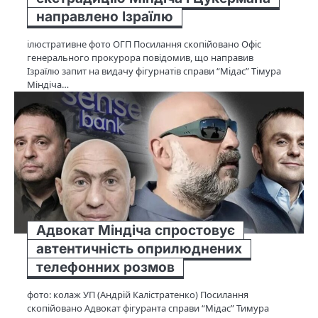
направлено Ізраїлю
ілюстративне фото ОГП Посилання скопійовано Офіс
генерального прокурора повідомив, що направив
Ізраїлю запит на видачу фігурнатів справи “Мідас” Тімура
Міндіча…
Адвокат Міндіча спростовує
автентичність оприлюднених
телефонних розмов
фото: колаж УП (Андрій Калістратенко) Посилання
скопійовано Адвокат фігуранта справи “Мідас” Тимура