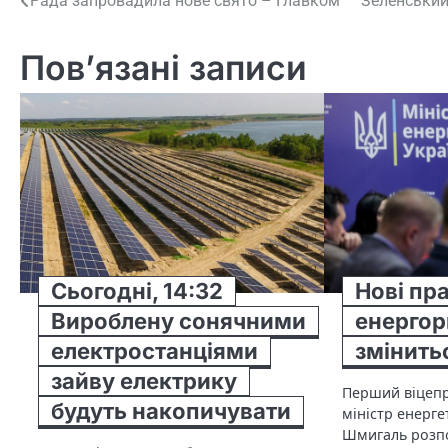
Навігація
Рада запровадила нове свято – Главком
Зеленський
записів
Пов’язані записи
Сьогодні, 14:32
Нові пр
Вироблену сонячними
енергор
електростанціями
змінитьс
зайву електрику
Перший віцепр
будуть накопичувати
міністр енерг
Шмигаль розпо