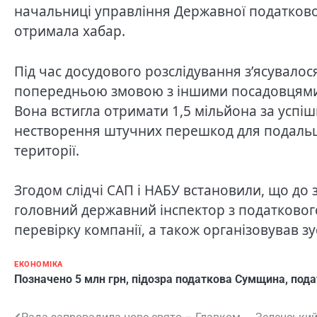
начальниці управління Державної податкової 
отримала хабар.
Під час досудового розслідування з’ясувалос
попередньою змовою з іншими посадовцями,
Вона встигла отримати 1,5 мільйона за успі
нестворення штучних перешкод для подальшо
території.
Згодом слідчі САП і НАБУ встановили, що до
головний державний інспектор з податкового
перевірку компанії, а також організовував зу
ЕКОНОМІКА
Позначено
5 млн грн
,
підозра податкова Сумщина
,
пода