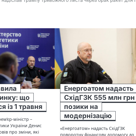
 надіслав Трампу тривожного листа через брак ракет для
авила
Енергоатом надасть
инку: що
СхідГЗК 555 млн грн
я із 1 травня
позики на
модернізацію
ем’єр-міністр –
етики України Денис
«Енергоатом» надасть СхідГЗК
вів про зміни, які
поворотну фінансову допомогу до