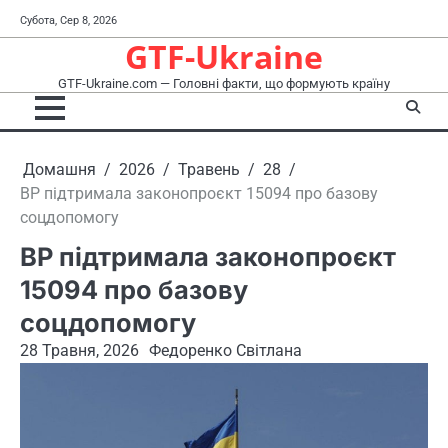
Перейти
Субота, Сер 8, 2026
до
GTF-Ukraine
вмісту
GTF-Ukraine.com — Головні факти, що формують країну
Домашня
2026
Травень
28
ВР підтримала законопроєкт 15094 про базову
соцдопомогу
ВР підтримала законопроєкт
15094 про базову
соцдопомогу
28 Травня, 2026
Федоренко Світлана