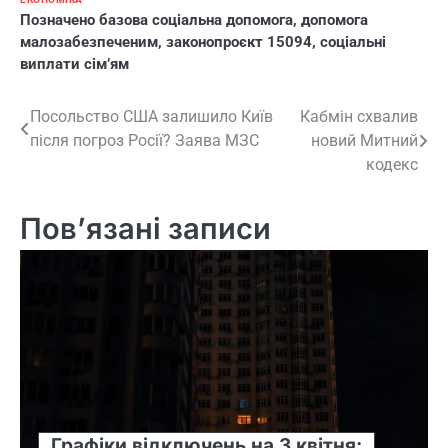
Позначено
базова соціальна допомога
,
допомога
малозабезпеченим
,
законопроєкт 15094
,
соціальні
виплати сім’ям
Навігація
Посольство США залишило Київ
Кабмін схвалив
після погроз Росії? Заява МЗС
новий Митний
записів
кодекс
Пов’язані записи
Графіки відключень на 3 квітня: