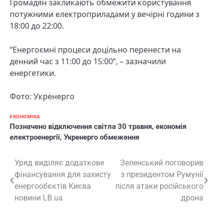
Громадян закликають обмежити користування
потужними електроприладами у вечірні години з
18:00 до 22:00.
“Енергоємні процеси доцільно перенести на
денний час з 11:00 до 15:00”, – зазначили
енергетики.
Фото: Укренерго
ЕКОНОМІКА
Позначено
відключення світла 30 травня
,
економія
електроенергії
,
Укренерго обмеження
Навігація
Уряд виділяє додаткове
Зеленський поговорив
фінансування для захисту
з президентом Румунії
записів
енергообєктів Києва
після атаки російського
новини LB.ua
дрона