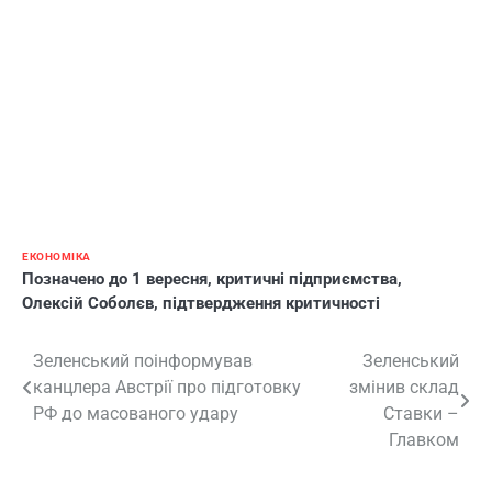
ЕКОНОМІКА
Позначено
до 1 вересня
,
критичні підприємства
,
Олексій Соболєв
,
підтвердження критичності
Навігація
Зеленський поінформував
Зеленський
канцлера Австрії про підготовку
змінив склад
записів
РФ до масованого удару
Ставки –
Главком