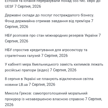
Естонія та Іспанія перерахували понад 555 тис. євро до
7 Серпня, 2026
UESF
Державні склади до послуг постраждалого бізнесу.
7
Фонд держмайна отримав завдання від прем’єра
Серпня, 2026
7
НБУ розповів про стан міжнародних резервів України
Серпня, 2026
НБУ спростив кредитування для агросектору та
7 Серпня, 2026
стратегічних галузей
У кабінеті мера Хмельницького замість килимків лежать
7 Серпня, 2026
російські прапори (відео)
8 серпня в Україні не планують відключення світла
7 Серпня, 2026
новини LB.ua
Микола Греков: самопроголошений моральний
7 Серпня,
прокурор із незавершеною власною справою
2026