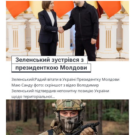
Зеленський зустрівся з
президенткою Молдови
Зеленський:Радий вітати в Україні Президентку Молдови
Маю Санду фото: скріншот з відео Володимир
Зеленський підтвердив непохитну позицію України
щодо територіальної…