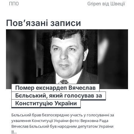
ППО
Gripen від Швеції
Пов’язані записи
Помер екснардеп Вячеслав
Бєльський, який голосував за
Конституцію України
Бєльський брав безпосередню участь у голосуванні за
ухвалення Конституції України фото: Верховна Рада
Вячеслав Бєльський був народним депутатом України
II…