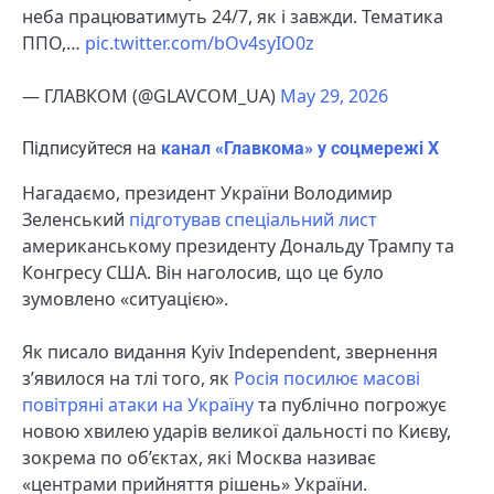
неба працюватимуть 24/7, як і завжди. Тематика
ППО,…
pic.twitter.com/bOv4syIO0z
— ГЛАВКОМ (@GLAVCOM_UA)
May 29, 2026
Підписуйтеся на
канал «Главкома» у соцмережі Х
Нагадаємо, президент України Володимир
Зеленський
підготував спеціальний лист
американському президенту Дональду Трампу та
Конгресу США. Він наголосив, що це було
зумовлено «ситуацією».
Як писало видання Kyiv Independent, звернення
з’явилося на тлі того, як
Росія посилює масові
повітряні атаки на Україну
та публічно погрожує
новою хвилею ударів великої дальності по Києву,
зокрема по об’єктах, які Москва називає
«центрами прийняття рішень» України.