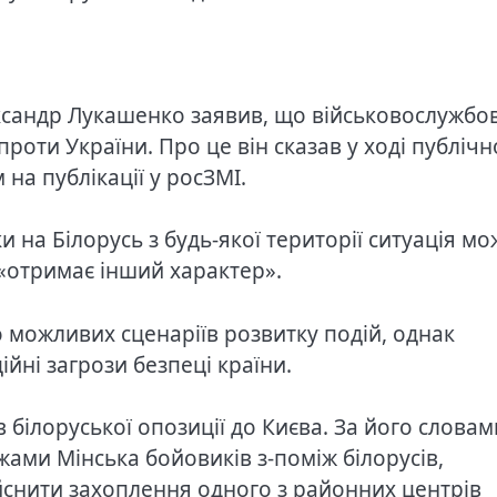
сандр Лукашенко заявив, що військовослужбов
 проти України. Про це він сказав у ході публічн
 на публікації у росЗМІ.
ки на Білорусь з будь-якої території ситуація мо
, «отримає інший характер».
можливих сценаріїв розвитку подій, однак
ійні загрози безпеці країни.
 білоруської опозиції до Києва. За його словам
жами Мінська бойовиків з-поміж білорусів,
дійснити захоплення одного з районних центрів