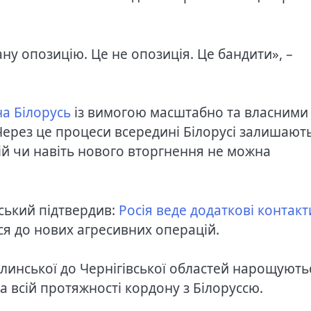
ну опозицію. Це не опозиція. Це бандити», –
на Білорусь
із вимогою масштабно та власними
Через це процеси всередині Білорусі залишают
ій чи навіть нового вторгнення не можна
ський підтвердив:
Росія веде додаткові контакт
ся до нових агресивних операцій.
Волинської до Чернігівської областей нарощують
а всій протяжності кордону з Білоруссю.