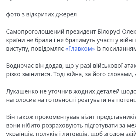
фото з відкритих джерел
Самопроголошений президент Білорусі Олек
країни не брали і не братимуть участі у війні
виступу, повідомляє
«Главком»
із посиланням
Водночас він додав, що у разі військової ата
різко змінитися. Тоді війна, за його словами
Лукашенко не уточнив жодних деталей щодо 
наголосив на готовності реагувати на потенц
Він також прокоментував візит представників
вони нібито розраховують підготувати за ме
українців, поляків і литовців, щоб згодом з