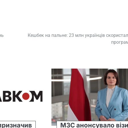
нь
Кешбек на пальне: 23 млн українців скориста
програ
призначив
МЗС анонсувало віз