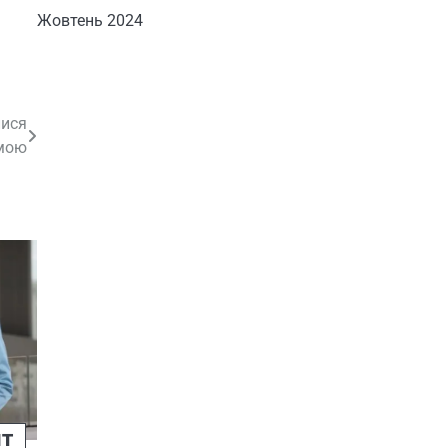
Жовтень 2024
лися
мою
ит