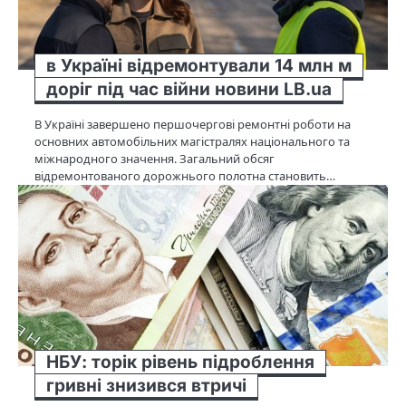
в Україні відремонтували 14 млн м
доріг під час війни новини LB.ua
В Україні завершено першочергові ремонтні роботи на
основних автомобільних магістралях національного та
міжнародного значення. Загальний обсяг
відремонтованого дорожнього полотна становить…
НБУ: торік рівень підроблення
гривні знизився втричі