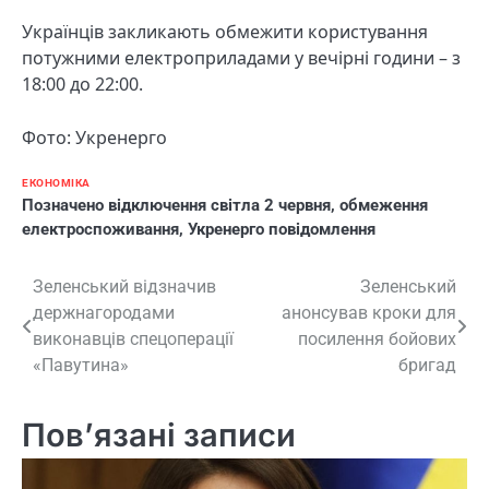
Українців закликають обмежити користування
потужними електроприладами у вечірні години – з
18:00 до 22:00.
Фото: Укренерго
ЕКОНОМІКА
Позначено
відключення світла 2 червня
,
обмеження
електроспоживання
,
Укренерго повідомлення
Навігація
Зеленський відзначив
Зеленський
держнагородами
анонсував кроки для
записів
виконавців спецоперації
посилення бойових
«Павутина»
бригад
Пов’язані записи