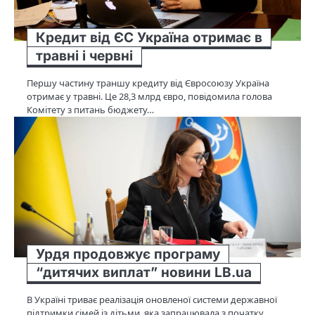
Кредит від ЄС Україна отримає в
травні і червні
Першу частину траншу кредиту від Євросоюзу Україна
отримає у травні. Це 28,3 млрд євро, повідомила голова
Комітету з питань бюджету…
Урдя продовжує програму
“дитячих виплат” новини LB.ua
В Україні триває реалізація оновленої системи державної
підтримки сімей із дітьми, яка запрацювала з початку