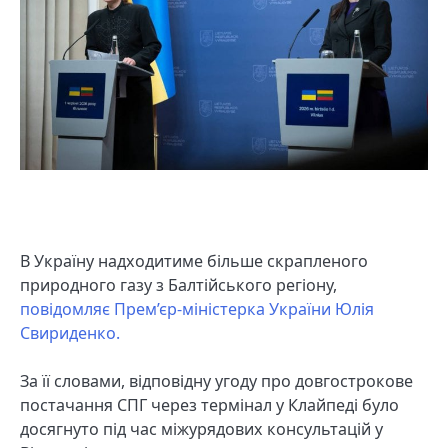
В Україну надходитиме більше скрапленого
природного газу з Балтійського регіону,
повідомляє Прем’єр-міністерка України Юлія
Свириденко.
За її словами, відповідну угоду про довгострокове
постачання СПГ через термінал у Клайпеді було
досягнуто під час міжурядових консультацій у