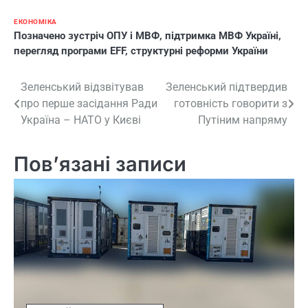
ЕКОНОМІКА
Позначено
зустріч ОПУ і МВФ
,
підтримка МВФ Україні
,
перегляд програми EFF
,
структурні реформи України
Навігація
Зеленський відзвітував
Зеленський підтвердив
про перше засідання Ради
готовність говорити з
записів
Україна – НАТО у Києві
Путіним напряму
Пов’язані записи