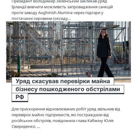
Президент Володимир Зеленський закликав уряд
Ірландії вивчити можливість запровадження санкцій
проти заводу Aughinish Alumina через підозри у
постачанні сировини (оксиду…
Уряд скасував перевірки майна
бізнесу пошкодженого обстрілами
РФ
Для прискорення відновлюваних робіт уряд звільнив від
перевірок майно підприємств, які постраждали від
російських обстрілів, повідомила глава Кабміну Юлія
Свириденко. …