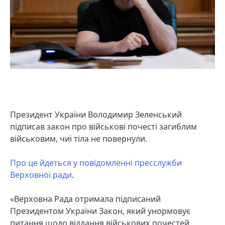
Президент України Володимир Зеленський
підписав закон про військові почесті загиблим
військовим, чиї тіла не повернули.
Про це йдеться у повідомленні пресслужби
Верховної ради
.
«Верховна Рада отримала підписаний
Президентом України Закон, який унормовує
питання щодо віддання військових почестей