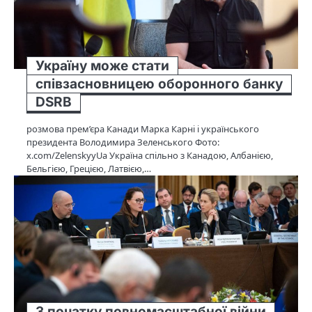
Україну може стати
співзасновницею оборонного банку
DSRB
розмова прем’єра Канади Марка Карні і українського
президента Володимира Зеленського Фото:
x.com/ZelenskyyUa Україна спільно з Канадою, Албанією,
Бельгією, Грецією, Латвією,…
З початку повномасштабної війни