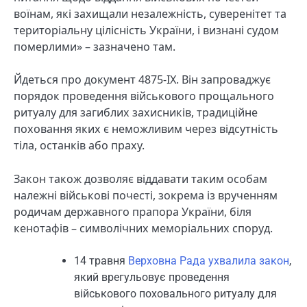
воїнам, які захищали незалежність, суверенітет та
територіальну цілісність України, і визнані судом
померлими» – зазначено там.
Йдеться про документ 4875-IX. Він запроваджує
порядок проведення військового прощального
ритуалу для загиблих захисників, традиційне
поховання яких є неможливим через відсутність
тіла, останків або праху.
Закон також дозволяє віддавати таким особам
належні військові почесті, зокрема із врученням
родичам державного прапора України, біля
кенотафів – символічних меморіальних споруд.
14 травня
Верховна Рада ухвалила закон
,
який врегульовує проведення
військового поховального ритуалу для