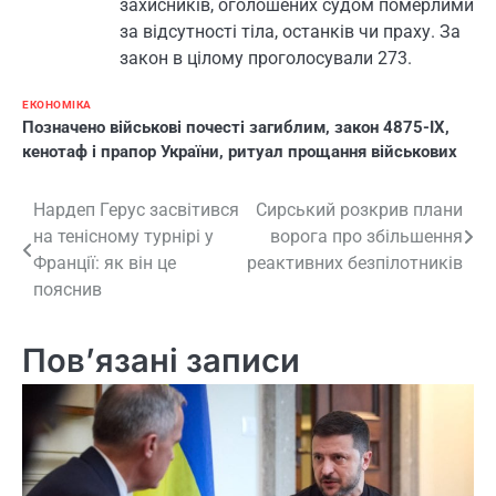
захисників, оголошених судом померлими
за відсутності тіла, останків чи праху. За
закон в цілому проголосували 273.
ЕКОНОМІКА
Позначено
військові почесті загиблим
,
закон 4875-IX
,
кенотаф і прапор України
,
ритуал прощання військових
Навігація
Нардеп Герус засвітився
Сирський розкрив плани
на тенісному турнірі у
ворога про збільшення
записів
Франції: як він це
реактивних безпілотників
пояснив
Пов’язані записи