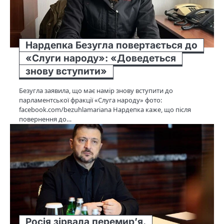
Нардепка Безугла повертається до
«Слуги народу»: «Доведеться
знову вступити»
Безугла заявила, що має намір знову вступити до
парламентської фракції «Слуга народу» фото:
facebook.com/bezuhlamariana Нардепка каже, що після
повернення до…
Росія зірвала перемир’я.