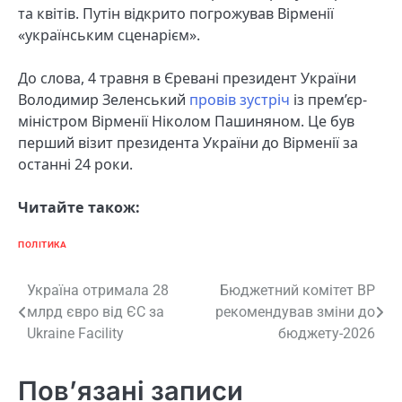
та квітів. Путін відкрито погрожував Вірменії
«українським сценарієм».
До слова, 4 травня в Єревані президент України
Володимир Зеленський
провів зустріч
із прем’єр-
міністром Вірменії Ніколом Пашиняном. Це був
перший візит президента України до Вірменії за
останні 24 роки.
Читайте також:
ПОЛІТИКА
Навігація
Україна отримала 28
Бюджетний комітет ВР
млрд євро від ЄС за
рекомендував зміни до
записів
Ukraine Facility
бюджету-2026
Пов’язані записи