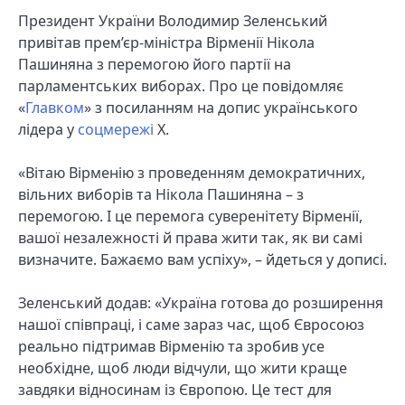
Президент України Володимир Зеленський
привітав прем’єр-міністра Вірменії Нікола
Пашиняна з перемогою його партії на
парламентських виборах. Про це повідомляє
«
Главком
» з посиланням на допис українського
лідера у
соцмережі
Х.
«Вітаю Вірменію з проведенням демократичних,
вільних виборів та Нікола Пашиняна – з
перемогою. І це перемога суверенітету Вірменії,
вашої незалежності й права жити так, як ви самі
визначите. Бажаємо вам успіху», – йдеться у дописі.
Зеленський додав: «Україна готова до розширення
нашої співпраці, і саме зараз час, щоб Євросоюз
реально підтримав Вірменію та зробив усе
необхідне, щоб люди відчули, що жити краще
завдяки відносинам із Європою. Це тест для