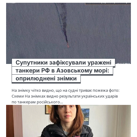
Супутники зафіксували уражені
танкери РФ в Азовському морі:
оприлюднені знімки
На знімку чітко видно, що на судні триває пожежа фото:
Схеми На знімках видно результати українських ударів
по танкерам російського…