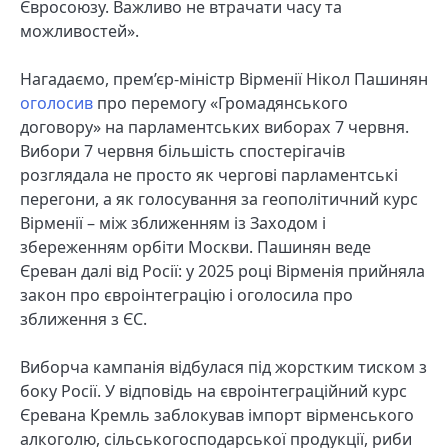
Євросоюзу. Важливо не втрачати часу та
можливостей».
Нагадаємо, прем’єр-міністр Вірменії Нікол Пашинян
оголосив
про перемогу «Громадянського
договору» на парламентських виборах 7 червня.
Вибори 7 червня більшість спостерігачів
розглядала не просто як чергові парламентські
перегони, а як голосування за геополітичний курс
Вірменії – між зближенням із Заходом і
збереженням орбіти Москви. Пашинян веде
Єреван далі від Росії: у 2025 році Вірменія прийняла
закон про євроінтеграцію і оголосила про
зближення з ЄС.
Виборча кампанія відбулася під жорстким тиском з
боку Росії. У відповідь на євроінтеграційний курс
Єревана Кремль заблокував імпорт вірменського
алкоголю, сільськогосподарської продукції, риби