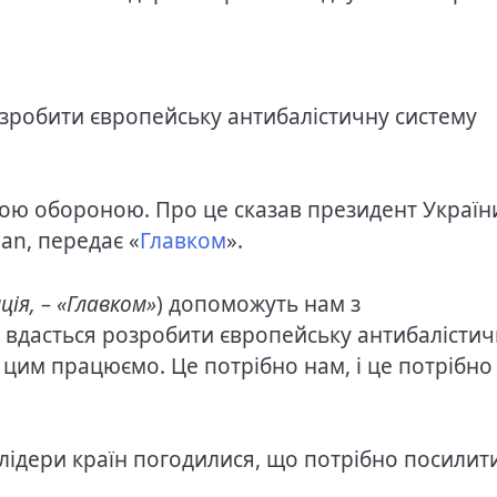
озробити європейську антибалістичну систему
ною обороною. Про це сказав президент Україн
an, передає «
Главком
».
ія, – «Главком»
) допоможуть нам з
м вдасться розробити європейську антибалістич
 цим працюємо. Це потрібно нам, і це потрібно
.
 лідери країн погодилися, що потрібно посилит