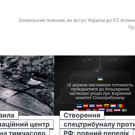
Зеленський пояснив, як вступ України до ЄС вплин
Пу
зила
Створення
аційний центр
спецтрибуналу прот
на тимчасово
РФ: повний перелік