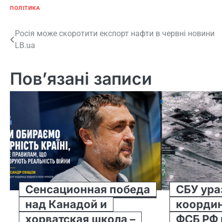
ПОЛІТИКА
Навігація
Росія може скоротити експорт нафти в червні новини
LB.ua
записів
Пов’язані записи
Сенсационная победа
СБУ ура
над Канадой и
координ
хорватская школа –
ФСБ РФ 