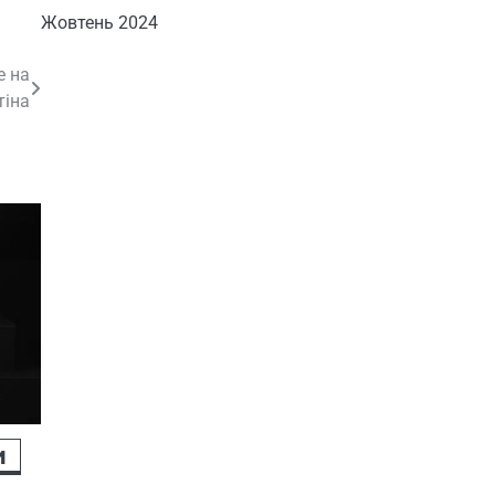
Жовтень 2024
е на
тіна
и