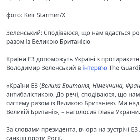
фото: Keir Starmer/Х
Зеленський: Сподіваюся, що нам вдасться р
разом із Великою Британією
Країни E3 допоможуть Україні з протиракет
Володимир Зеленський в
інтерв’ю
The Guardi
«Країни E3 (
Велика Британія, Німеччина, Франц
антибалістикою. До речі, сподіваюся, що на
систему разом із Великою Британією. Ми над
Великій Британії», – наголосив глава України
За словами президента, вчора на зустрічі E3
санкції проти Росії.