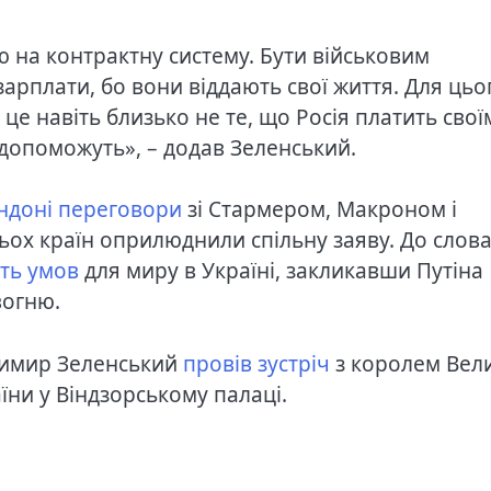
ю на контрактну систему. Бути військовим
зарплати, бо вони віддають свої життя. Для цьо
це навіть близько не те, що Росія платить свої
допоможуть», – додав Зеленський.
ондоні переговори
зі Стармером, Макроном і
ьох країн оприлюднили спільну заяву. До слова
ять умов
для миру в Україні, закликавши Путіна
вогню.
димир Зеленський
провів зустріч
з королем Вел
їни у Віндзорському палаці.