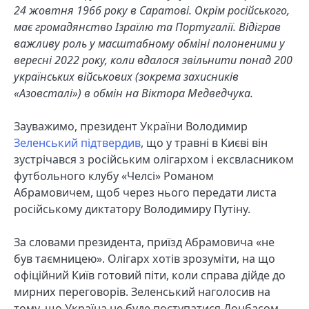
24 жовтня 1966 року в Саратові. Окрім російського,
має громадянство Ізраїлю та Португалії. Відіграв
важливу роль у масштабному обміні полоненими у
вересні 2022 року, коли вдалося звільнити понад 200
українських військових (зокрема захисників
«Азовсталі») в обмін на Віктора Медведчука.
Зауважимо, президент України Володимир
Зеленський підтвердив
, що у травні в Києві він
зустрічався з російським олігархом і ексвласником
футбольного клубу «Челсі» Романом
Абрамовичем, щоб через нього передати листа
російському диктатору Володимиру Путіну.
За словами президента, приїзд Абрамовича «не
був таємницею». Олігарх хотів зрозуміти, на що
офіційний Київ готовий піти, коли справа дійде до
мирних переговорів. Зеленський наголосив на
тому, що Україна не буде поступатися Донбасом.