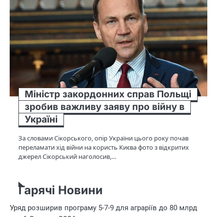
Міністр закордонних справ Польщі
зробив важливу заяву про війну в
Україні
За словами Сікорського, опір України цього року почав
переламати хід війни на користь Києва фото з відкритих
джерел Сікорський наголосив,…
Гарячі Новини
Уряд розширив програму 5-7-9 для аграріїв до 80 млрд