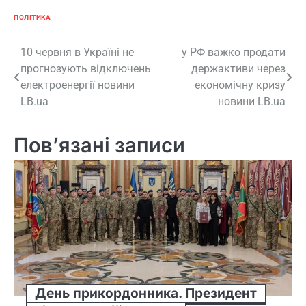
ПОЛІТИКА
Навігація
10 червня в Україні не
у РФ важко продати
прогнозують відключень
держактиви через
записів
електроенергії новини
економічну кризу
LB.ua
новини LB.ua
Пов’язані записи
День прикордонника. Президент